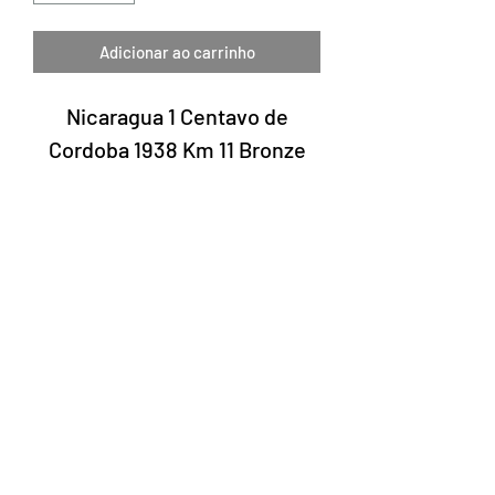
Adicionar ao carrinho
Nicaragua 1 Centavo de
Cordoba 1938 Km 11 Bronze
Laury Numismática®
Rua 24 de maio, 247 conjunto 52 -
República
CNPJ 17.793.286/0001-02
A data de entrega dos produtos pode
variar de acordo com a transportadora. O
prazo estimado pelos Correios é de 7 a 10
dias úteis.