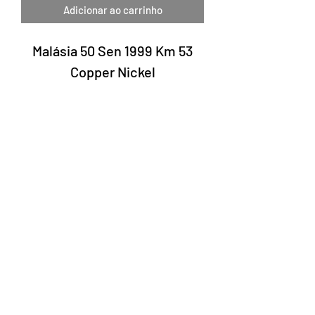
Adicionar ao carrinho
Malásia 50 Sen 1999 Km 53
Copper Nickel
Laury Numismática®
Rua 24 de maio, 247 conjunto 52 -
República
CNPJ 17.793.286/0001-02
A data de entrega dos produtos pode
variar de acordo com a transportadora. O
prazo estimado pelos Correios é de 7 a 10
dias úteis.