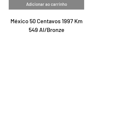
Adicionar ao carrinho
México 50 Centavos 1997 Km
549 Al/Bronze
Laury Numismática®
Rua 24 de maio, 247 conjunto 52 -
República
CNPJ 17.793.286/0001-02
A data de entrega dos produtos pode
variar de acordo com a transportadora. O
prazo estimado pelos Correios é de 7 a 10
dias úteis.