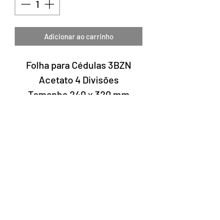
Adicionar ao carrinho
Folha para Cédulas 3BZN
Acetato 4 Divisões
Tamanho 240 x 320 mm
Pedido mínimo de 5 folhas
Laury Numismática®
Rua 24 de maio, 247 conjunto 52 -
República
CNPJ 17.793.286/0001-02
A data de entrega dos produtos pode
variar de acordo com a transportadora. O
prazo estimado pelos Correios é de 7 a 10