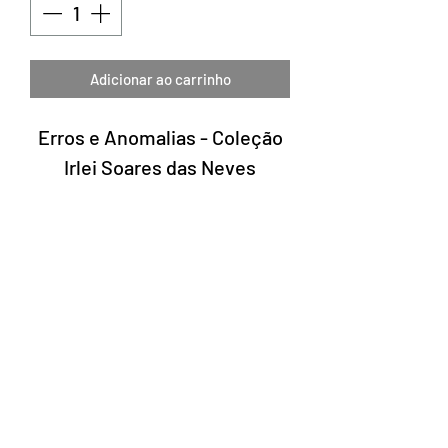
Adicionar ao carrinho
Erros e Anomalias - Coleção
Irlei Soares das Neves
Laury Numismática®
Rua 24 de maio, 247 conjunto 52 -
República
CNPJ 17.793.286/0001-02
A data de entrega dos produtos pode
variar de acordo com a transportadora. O
prazo estimado pelos Correios é de 7 a 10
dias úteis.