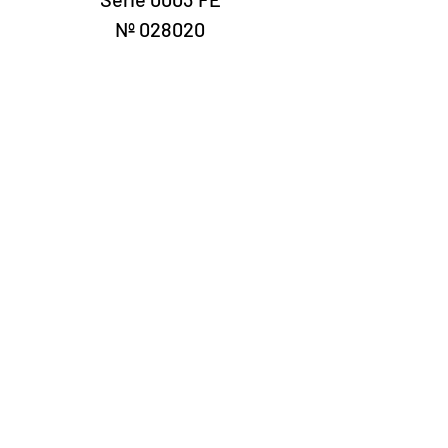
Nº 028020
Laury Numismática®
Rua 24 de maio, 247 conjunto 52 -
República
CNPJ 17.793.286/0001-02
A data de entrega dos produtos pode
variar de acordo com a transportadora. O
prazo estimado pelos Correios é de 7 a 10
dias úteis.
©2022 Laury Numismática.