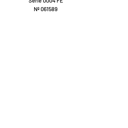
Série 0004 FE
Nº 061589
Laury Numismática®
Rua 24 de maio, 247 conjunto 52 -
República
CNPJ 17.793.286/0001-02
A data de entrega dos produtos pode
variar de acordo com a transportadora. O
prazo estimado pelos Correios é de 7 a 10
dias úteis.
©2022 Laury Numismática.