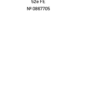
52e FE
Nº 0867705
Laury Numismática®
Rua 24 de maio, 247 conjunto 52 -
República
CNPJ 17.793.286/0001-02
A data de entrega dos produtos pode
variar de acordo com a transportadora. O
prazo estimado pelos Correios é de 7 a 10
dias úteis.
©2022 Laury Numismática.