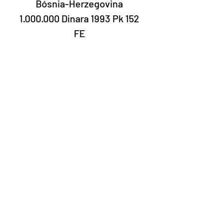
Bósnia-Herzegovina
1.000.000 Dinara 1993 Pk 152
FE
Nº 1659818
Laury Numismática®
Rua 24 de maio, 247 conjunto 52 -
República
CNPJ 17.793.286/0001-02
A data de entrega dos produtos pode
variar de acordo com a transportadora. O
prazo estimado pelos Correios é de 7 a 10
dias úteis.
©2022 Laury Numismática.