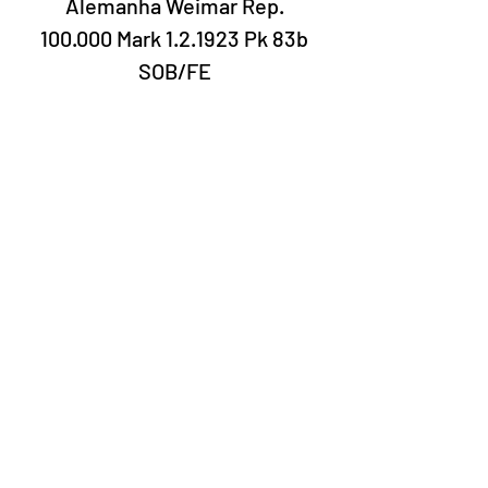
Alemanha Weimar Rep.
100.000 Mark 1.2.1923 Pk 83b
SOB/FE
Nº 11376624
Laury Numismática®
Rua 24 de maio, 247 conjunto 52 -
República
CNPJ 17.793.286/0001-02
A data de entrega dos produtos pode
variar de acordo com a transportadora. O
prazo estimado pelos Correios é de 7 a 10
dias úteis.
©2022 Laury Numismática.