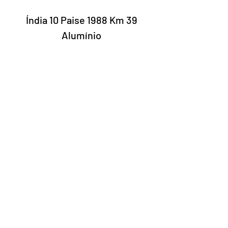
Índia 10 Paise 1988 Km 39
Alumínio
Laury Numismática®
Rua 24 de maio, 247 conjunto 52 -
República
CNPJ 17.793.286/0001-02
A data de entrega dos produtos pode
variar de acordo com a transportadora. O
prazo estimado pelos Correios é de 7 a 10
dias úteis.
©2022 Laury Numismática.